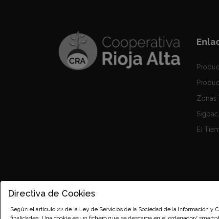
Enla
Produc
Produc
Zonas 
Sigpac
El Tie
Directiva de Cookies
Según el artículo 22 de la Ley de Servicios de la Sociedad de la Información y
finalidades. Una cookie es un fichero que se descarga en el ordenador/ smart