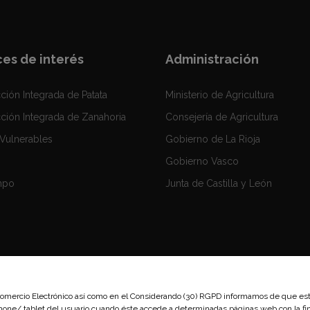
ces de interés
Administración
ción Integrada de Patata
Ministerio de Agricultura
ción Integrada de Zanahoria
Consejería de Agricultura
Vulnerables
Gobierno de La Rioja
Gobierno Vasco
mpo
Junta de Castilla y León
 Comercio Electrónico así como en el Considerando (30) RGPD informamos de que este
phone/ tablet del usuario cuando éste accede a determinadas páginas web con la fi