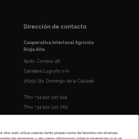
Dirección de contacto
Cooperativa Interlocal Agrícola
Rioja Alta
Apdo. Correos 48
Carretera Logroño s/n
26250 Sto. Domingo de la Calzada
Tfno: +34 941 340 944
Tfno: +34 941 340 062
Fax: 941 343 378
Mail:
riojaalta@futurnet.es
 sitio web utiliza cookies tanto propias como de terceros con diversas
nalidad de almacenar y recuperar información sobre la navegación que se